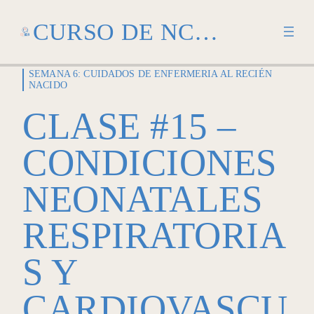
CURSO DE NCLEX
SEMANA 6: CUIDADOS DE ENFERMERIA AL RECIÉN
LECTURAS DEL
NACIDO
PROGRAMA NCLEX CON
CLASE #15 –
ENFERMERAS EN USA
CONDICIONES
3 lessons
SEMANA 1: INTRODUCCIÓN
AL NCLEX RN Y
NEONATALES
ESTÁNDARES
PROFESIONALES
RESPIRATORIA
4 lessons
SEMANA 2: FUNDAMENTOS
S Y
DEL CUIDADO I
CARDIOVASCU
3 lessons
SEMANA 3: FUNDAMENTOS